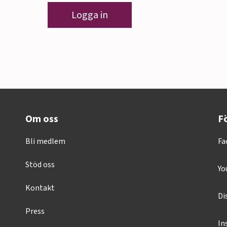
Logga in
Om oss
Fö
Bli medlem
Fa
Stöd oss
Yo
Kontakt
Di
Press
In