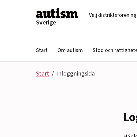
Hoppa till innehåll
Välj distriktsförening
Sverige
Start
Om autism
Stöd och rättighet
Start
Inloggningsida
Lo
Här l