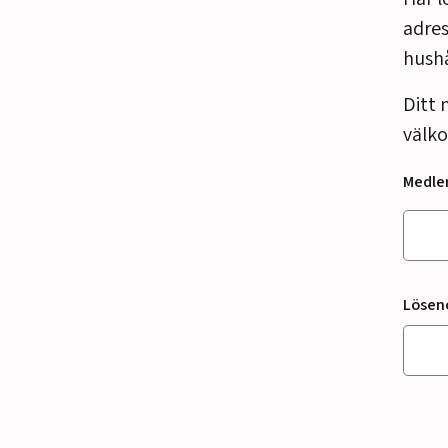
adres
hush
Ditt 
välko
Medl
Lösen