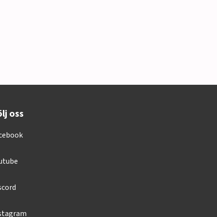
lj oss
cebook
utube
scord
stagram