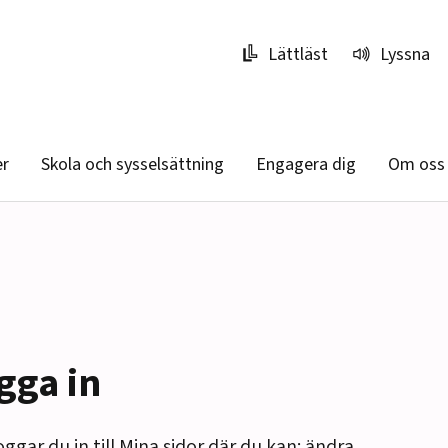
Lättläst
Lyssna
er
Skola och sysselsättning
Engagera dig
Om oss
gga in
oggar du in till Mina sidor där du kan: ändra