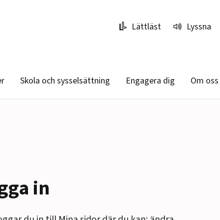
Lättläst
Lyssna
er
Skola och sysselsättning
Engagera dig
Om oss
gga in
oggar du in till Mina sidor där du kan: ändra