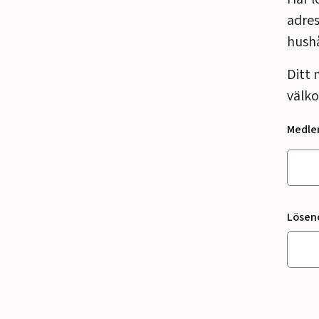
adres
hush
Ditt 
välko
Medl
Lösen