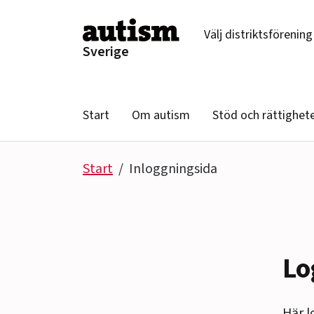
Hoppa till innehåll
Välj distriktsförening
Sverige
Start
Om autism
Stöd och rättighet
Start
Inloggningsida
Lo
Här l