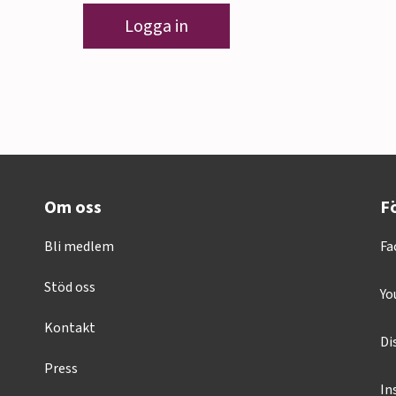
Logga in
Om oss
Fö
Bli medlem
Fa
Stöd oss
Yo
Kontakt
Di
Press
In