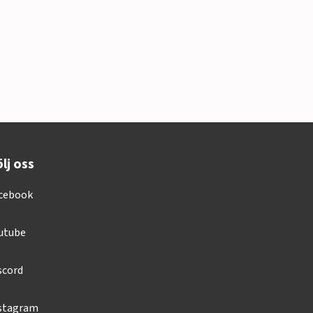
lj oss
cebook
utube
scord
stagram