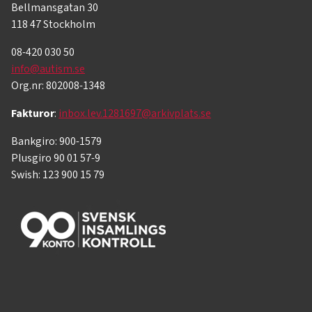
Bellmansgatan 30
118 47 Stockholm
08-420 030 50
info@autism.se
Org.nr: 802008-1348
Fakturor
:
inbox.lev.1281697@arkivplats.se
Bankgiro: 900-1579
Plusgiro 90 01 57-9
Swish: 123 900 15 79