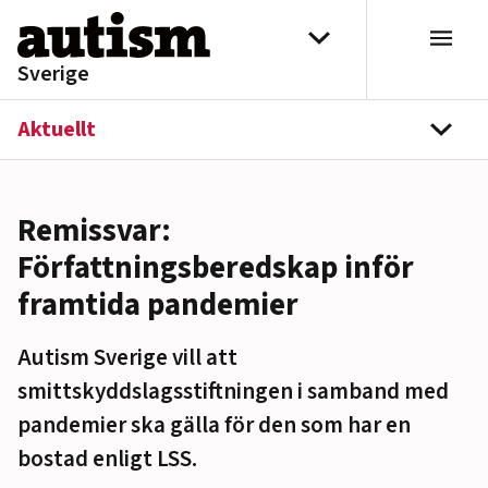
Hoppa till innehåll
Välj distrikt
Sverige
Aktuellt
navi
Remissvar:
Författningsberedskap inför
framtida pandemier
Autism Sverige vill att
smittskyddslagsstiftningen i samband med
pandemier ska gälla för den som har en
bostad enligt LSS.