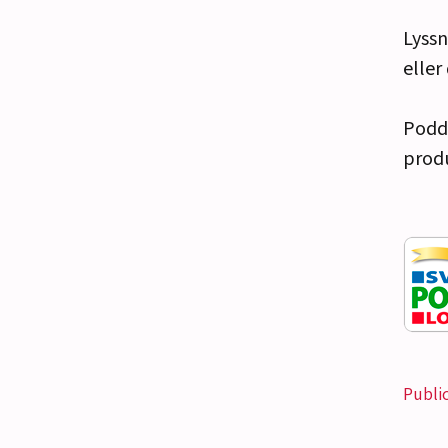
Lyssn
eller
Podde
produ
Publi