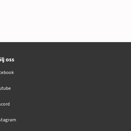
lj oss
cebook
utube
scord
stagram