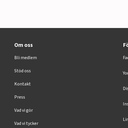
Om oss
Fö
Bli medlem
Fa
Stöd oss
Yo
Kontakt
Di
Press
In
Vad vi gör
Li
Vad vi tycker