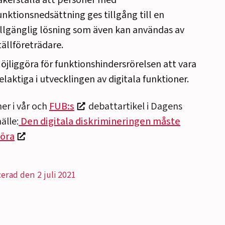
äkerställa att personer med
unktionsnedsättning ges tillgång till en
illgänglig lösning som även kan användas av
tällföreträdare.
öjliggöra för funktionshindersrörelsen att vara
elaktiga i utvecklingen av digitala funktioner.
er i vår och
FUB:s
debattartikel i Dagens
älle:
Den digitala diskrimineringen måste
öra
cerad den 2 juli 2021