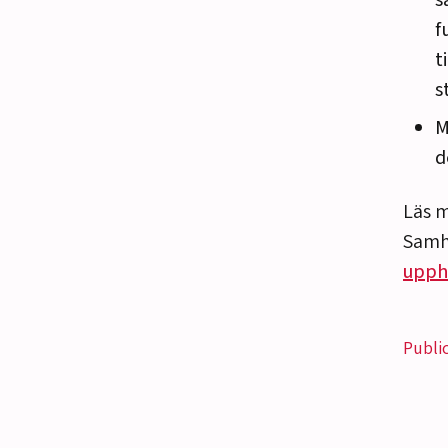
s
f
t
s
M
d
Läs m
Samh
upph
Publi