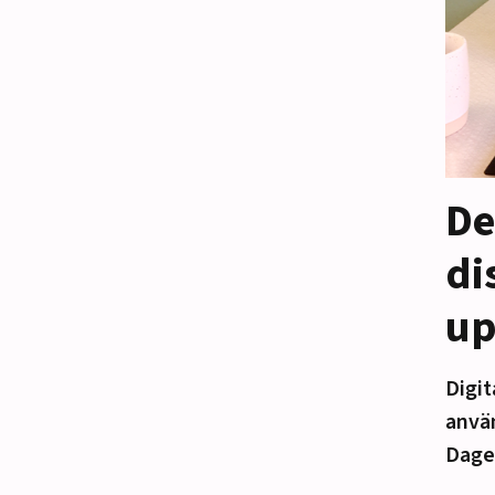
De
di
up
Digit
använ
Dage