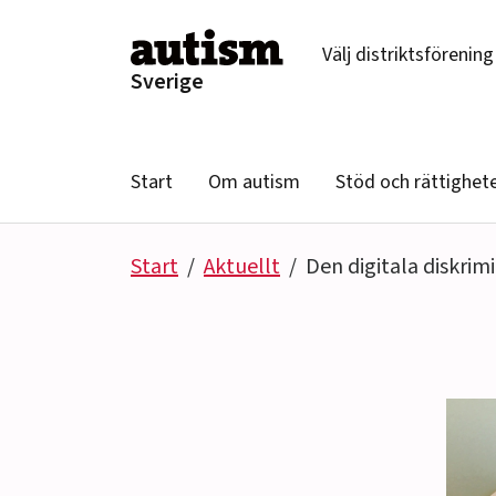
Hoppa till innehåll
Välj distriktsförening
Sverige
Start
Om autism
Stöd och rättighet
Start
Aktuellt
Den digitala diskri