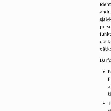
Ident
andra
själv
perso
funkt
dock 
oåtko
Därfö
F
F
a
t
T