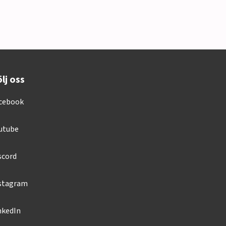
lj oss
cebook
utube
scord
stagram
nkedIn