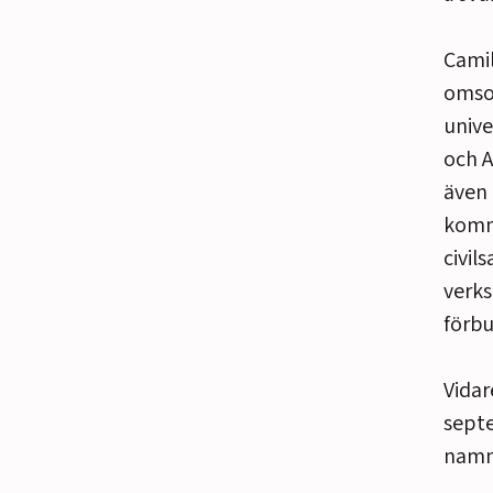
Camil
omso
unive
och A
även 
komm
civil
verks
förbu
Vidar
septe
namn 