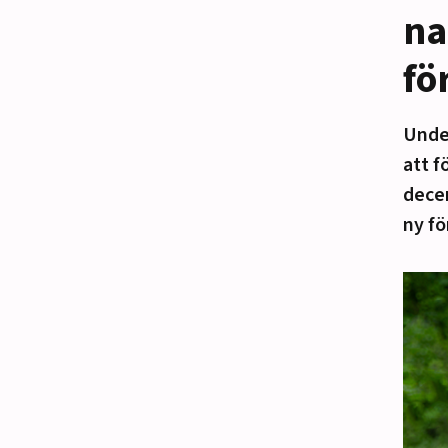
na
fö
Unde
att f
decem
ny f