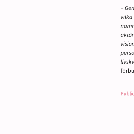
–
Gen
vilka 
namn 
aktör
visio
perso
livsk
förbu
Publi