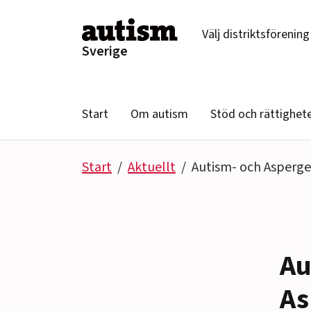
Hoppa till innehåll
Välj distriktsförening
Sverige
Start
Om autism
Stöd och rättighet
Start
Aktuellt
Autism- och Asperge
Au
As