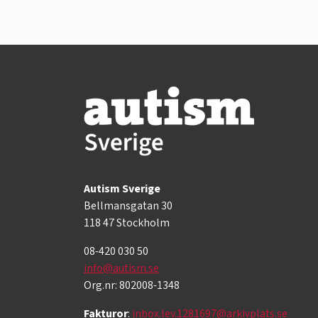
Autism Sverige
Bellmansgatan 30
118 47 Stockholm
08-420 030 50
info@autism.se
Org.nr: 802008-1348
Fakturor
:
inbox.lev.1281697@arkivplats.se