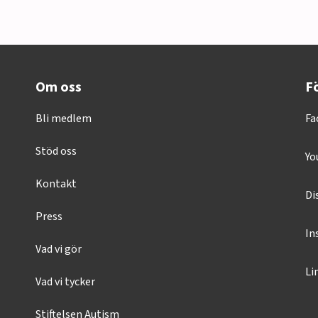
Om oss
Fö
Bli medlem
Fa
Stöd oss
Yo
Kontakt
Di
Press
In
Vad vi gör
Li
Vad vi tycker
Stiftelsen Autism