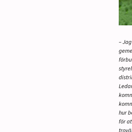
– Jag
geme
förbu
styre
distr
Ledar
komma
kommu
hur b
för a
trovä