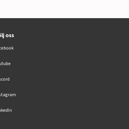
lj oss
cebook
utube
scord
stagram
nkedIn