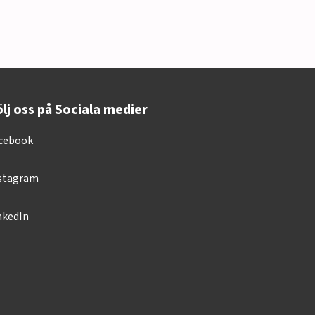
lj oss på Sociala medier
cebook
stagram
nkedIn