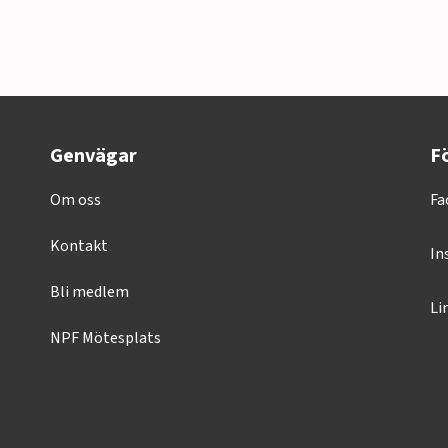
Genvägar
Fö
Om oss
Fa
Kontakt
In
Bli medlem
Li
NPF Mötesplats