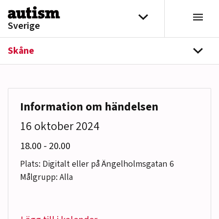
Hoppa till innehåll
Välj distrikt
Sverige
Skåne
navi
Information om händelsen
16 oktober 2024
till
18.00
-
20.00
Plats: Digitalt eller på Ängelholmsgatan 6
Målgrupp: Alla