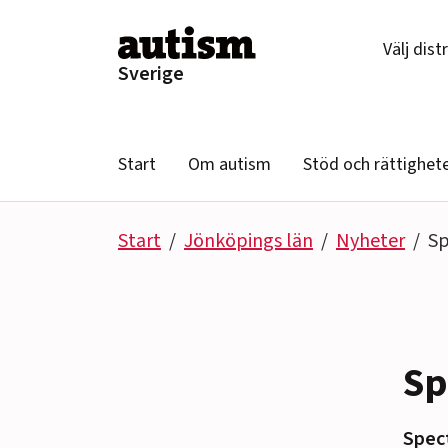
Hoppa till innehåll
Välj dist
Sverige
Start
Om autism
Stöd och rättighet
Start
Jönköpings län
Nyheter
Sp
Sp
Spect