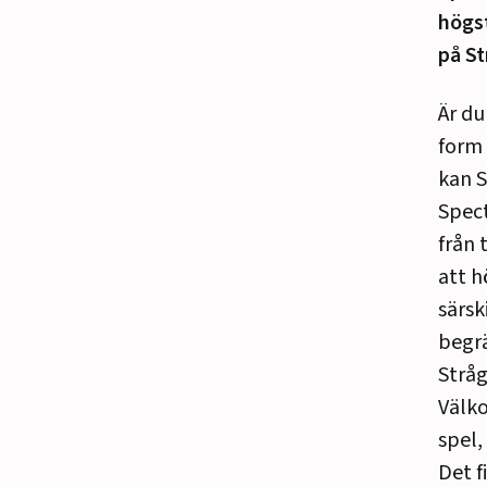
högst
på St
Är du
form 
kan S
Spect
från 
att h
särsk
begrä
Stråg
Välko
spel, 
Det f