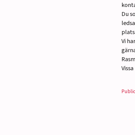
kont
Du so
ledsa
plats
Vi ha
gärna
Rasm
Vissa
Publi