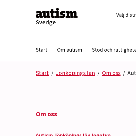
Hoppa till innehåll
Välj dist
Sverige
Start
Om autism
Stöd och rättighet
Start
Jönköpings län
Om oss
Aut
Om oss
Autism Jönköpings län logotyp