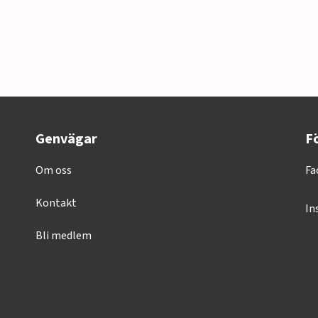
Genvägar
Fö
Om oss
Fa
Kontakt
In
Bli medlem