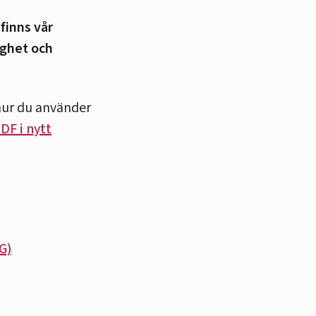
finns vår
ighet och
hur du använder
DF i nytt
G)