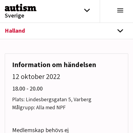
Hoppa till innehåll
Välj distrikt
Sverige
Halland
navi
Information om händelsen
12 oktober 2022
till
18.00
-
20.00
Plats: Lindesbergsgatan 5, Varberg
Målgrupp: Alla med NPF
Medlemskap behövs ej