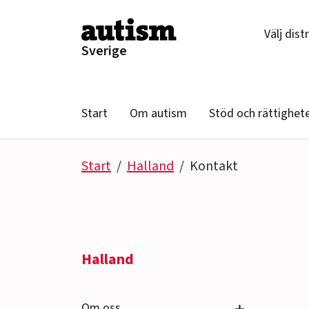
Hoppa till innehåll
Välj dist
Sverige
Start
Om autism
Stöd och rättighet
Start
Halland
Kontakt
Halland
Se undersido
Om oss