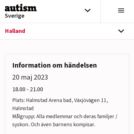
Hoppa till innehåll
Välj distrikt
Sverige
Halland
navi
Information om händelsen
20 maj 2023
till
18.00
-
21.00
Plats: Halmstad Arena bad, Växjövägen 11,
Halmstad
Målgrupp: Alla medlemmar och deras familjer /
syskon. Och även barnens kompisar.