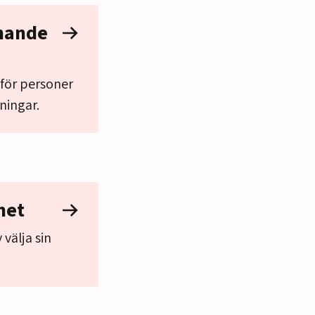
anande
 för personer
ningar.
het
 välja sin