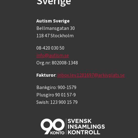
Autism Sverige
Bellmansgatan 30
118 47 Stockholm
08-420 030 50
info@autism.se
Org.nr: 802008-1348
Fakturor
:
inbox.lev.1281697@arkivplats.se
Bankgiro: 900-1579
Plusgiro 90 01 57-9
Swish: 123 900 15 79