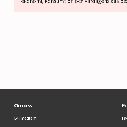
ekonomi, konsumtion och vardagens alla bes
Om oss
Fö
Bli medlem
Fa