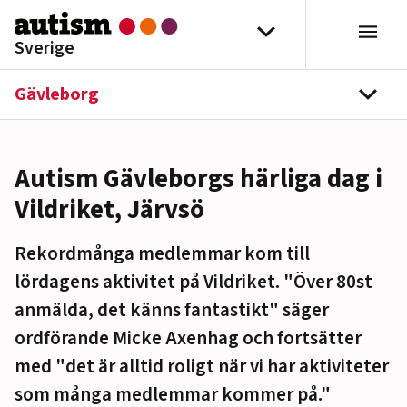
Hoppa till innehåll
Välj distrikt
Sverige
Gävleborg
navi
Autism Gävleborgs härliga dag i
Vildriket, Järvsö
Rekordmånga medlemmar kom till
lördagens aktivitet på Vildriket. "Över 80st
anmälda, det känns fantastikt" säger
ordförande Micke Axenhag och fortsätter
med "det är alltid roligt när vi har aktiviteter
som många medlemmar kommer på."