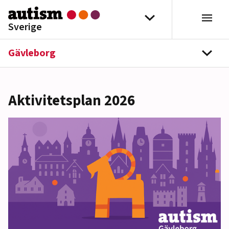
Hoppa till innehåll
Välj distrikt
Sverige
Gävleborg
navi
Aktivitetsplan 2026