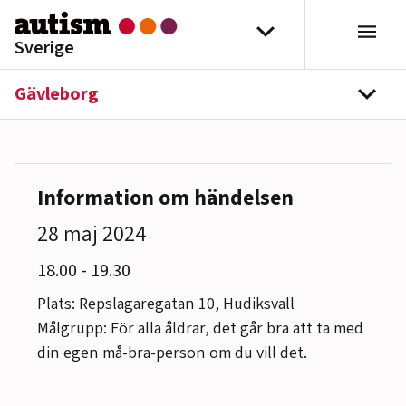
Hoppa till innehåll
Välj distrikt
Sverige
Gävleborg
navi
Information om händelsen
28 maj 2024
till
18.00
-
19.30
Plats: Repslagaregatan 10, Hudiksvall
Målgrupp: För alla åldrar, det går bra att ta med
din egen må-bra-person om du vill det.