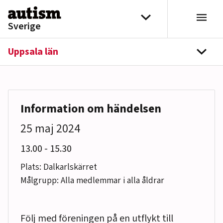
Hoppa till innehåll
Välj distrikt
Sverige
Uppsala län
navi
Information om händelsen
25 maj 2024
till
13.00
-
15.30
Plats: Dalkarlskärret
Målgrupp: Alla medlemmar i alla åldrar
Följ med föreningen på en utflykt till