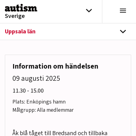
Hoppa till innehåll
Välj distrikt
Sverige
Uppsala län
navi
Information om händelsen
09 augusti 2025
till
11.30
-
15.00
Plats: Enköpings hamn
Målgrupp: Alla medlemmar
Åk blå tåget till Bredsand och tillbaka