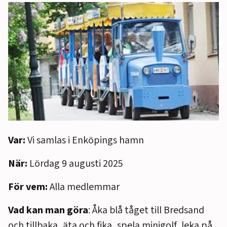
Var:
Vi samlas i Enköpings hamn
När:
Lördag 9 augusti 2025
För vem:
Alla medlemmar
Vad kan man göra
: Åka blå tåget till Bredsand
och tillbaka, äta och fika, spela minigolf, leka på