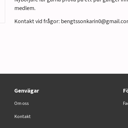
medlem.
Kontakt vid frågor: bengtssonkarin0@gmail.c
Genvägar
Fö
Om oss
Fa
Kontakt