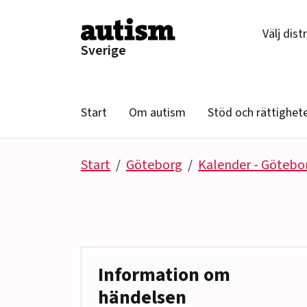
Hoppa till innehåll
Välj dist
Sverige
Start
Om autism
Stöd och rättighet
Start
Göteborg
Kalender - Götebo
Information om
händelsen