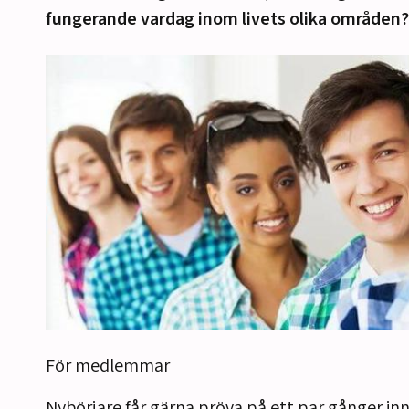
fungerande vardag inom livets olika områden?
För medlemmar
Nybörjare får gärna pröva på ett par gånger in