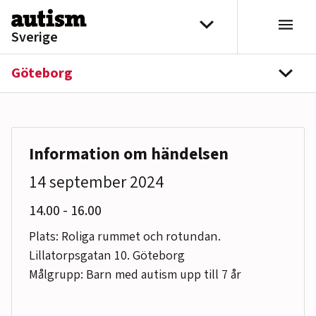
Hoppa till innehåll
Välj distrikt
Sverige
Göteborg
navi
Information om händelsen
14 september 2024
till
14.00
-
16.00
Plats: Roliga rummet och rotundan.
Lillatorpsgatan 10. Göteborg
Målgrupp: Barn med autism upp till 7 år