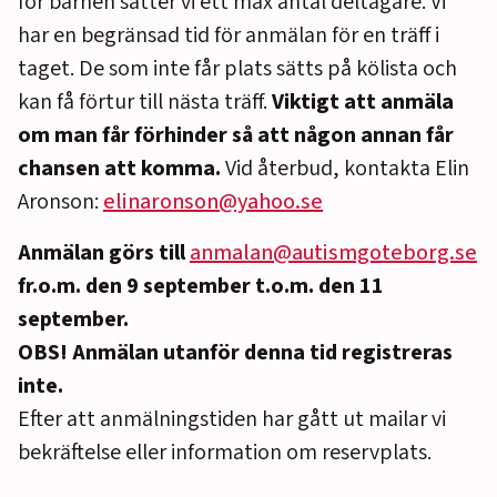
för barnen sätter vi ett max antal deltagare. Vi
har en begränsad tid för anmälan för en träff i
taget. De som inte får plats sätts på kölista och
kan få förtur till nästa träff.
Viktigt att anmäla
om man får förhinder så att någon annan får
chansen att komma.
Vid återbud, kontakta Elin
Aronson:
elinaronson@yahoo.se
Anmälan görs till
anmalan@autismgoteborg.se
fr.o.m. den 9 september t.o.m. den 11
september.
OBS! Anmälan utanför denna tid registreras
inte.
Efter att anmälningstiden har gått ut mailar vi
bekräftelse eller information om reservplats.