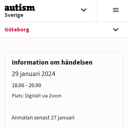
Hoppa till innehåll
Välj distrikt
Sverige
Göteborg
navi
Information om händelsen
29 januari 2024
till
18.00
-
20.00
Plats: Digitalt via Zoom
Anmälan senast 27 januari