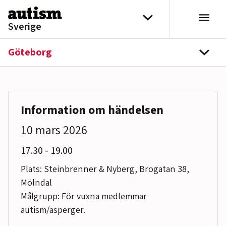
Hoppa till innehåll
Välj distrikt
Sverige
Göteborg
navi
Information om händelsen
10 mars 2026
till
17.30
-
19.00
Plats: Steinbrenner & Nyberg, Brogatan 38,
Mölndal
Målgrupp: För vuxna medlemmar
autism/asperger.