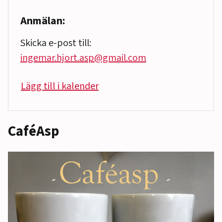
Anmälan:
Skicka e-post till:
ingemar.hjort.asp@gmail.com
Lägg till i kalender
CaféAsp