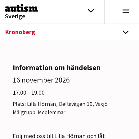
Hoppa till innehåll
Välj distrikt
Sverige
Kronoberg
navi
Information om händelsen
16 november 2026
till
17.00
-
19.00
Plats: Lilla Hörnan, Deltavägen 10, Växjö
Målgrupp: Medlemmar
Följ med oss till Lilla Hörnan och låt