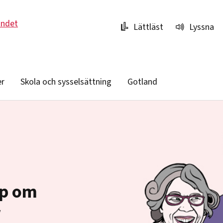
undet
Lättläst
Lyssna
er
Skola och sysselsättning
Gotland
ap om
r