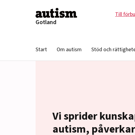
Hoppa till innehåll
Till förb
Gotland
Start
Om autism
Stöd och rättighet
Vi sprider kunsk
autism, påverka