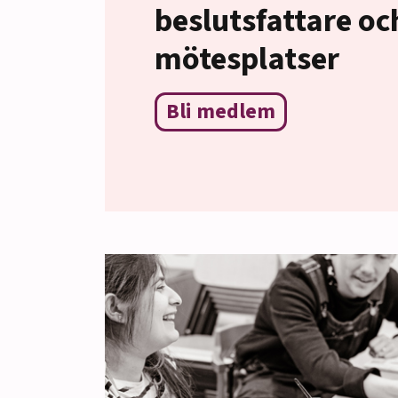
beslutsfattare oc
mötesplatser
Bli medlem