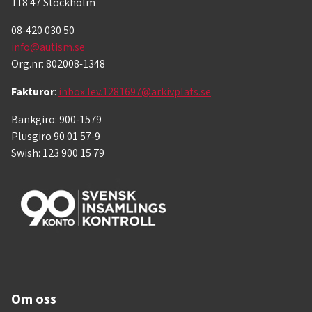
118 47 Stockholm
08-420 030 50
info@autism.se
Org.nr: 802008-1348
Fakturor
:
inbox.lev.1281697@arkivplats.se
Bankgiro: 900-1579
Plusgiro 90 01 57-9
Swish: 123 900 15 79
Om oss