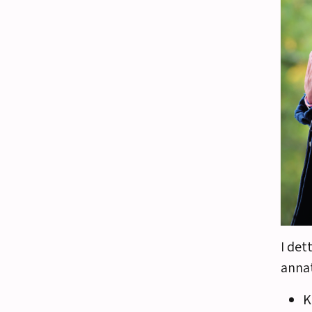
I de
annat
K