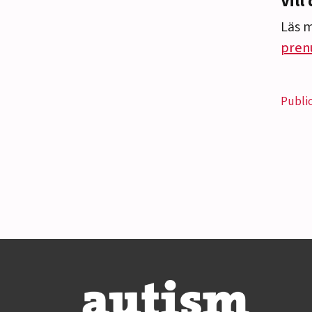
Vill
Läs 
pren
Publi