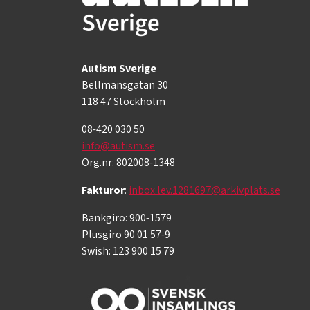
Autism Sverige
Bellmansgatan 30
118 47 Stockholm
08-420 030 50
info@autism.se
Org.nr: 802008-1348
Fakturor
:
inbox.lev.1281697@arkivplats.se
Bankgiro: 900-1579
Plusgiro 90 01 57-9
Swish: 123 900 15 79