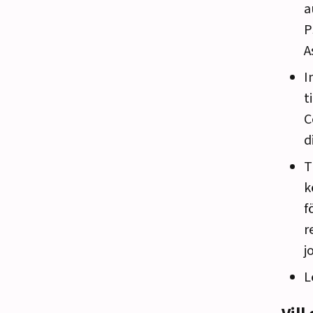
a
P
A
I
t
C
d
T
k
f
r
j
L