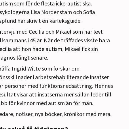
utism som för de flesta icke-autistiska.
sykologerna Lisa Nordenstam och Sofia
splund har skrivit en kärleksguide.
ntervju med Cecilia och Mikael som har levt
illsammans i 45 år. När de träffades visste bara
ecilia att hon hade autism, Mikael fick sin
iagnos långt senare.
räffa Ingrid Witte som forskar om
önsskillnader i arbetsrehabiliterande insatser
ör personer med funktionsnedsättning. Hennes
esultat visar att insatserna mer sällan leder till
obb för kvinnor med autism än för män.
edare, notiser, nya böcker, krönikor med mera.