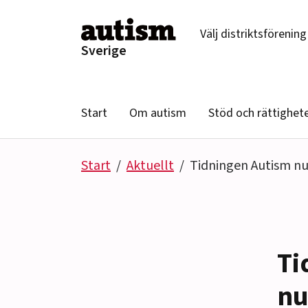
Hoppa till innehåll
Välj distriktsförening
Sverige
Start
Om autism
Stöd och rättighet
Start
Aktuellt
Tidningen Autism n
Ti
nu