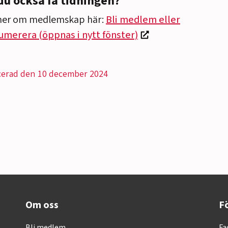
 du också få tidningen?
mer om medlemskap här:
Bli medlem eller
umerera (öppnas i nytt fönster)
cerad den 10 december 2024
Om oss
Fö
Bli medlem
Fa