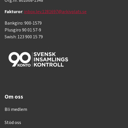
Org.nr: 802008-1348
Fakturor
:
inbox.lev.1281697@arkivplats.se
Bankgiro: 900-1579
Plusgiro 90 01 57-9
Swish: 123 900 15 79
Om oss
Bli medlem
Stöd oss