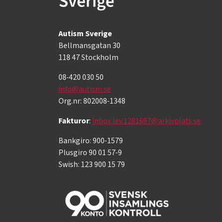
Autism Sverige
Bellmansgatan 30
118 47 Stockholm
08-420 030 50
info@autism.se
Org.nr: 802008-1348
Fakturor
:
inbox.lev.1281697@arkivplats.se
Bankgiro: 900-1579
Plusgiro 90 01 57-9
Swish: 123 900 15 79