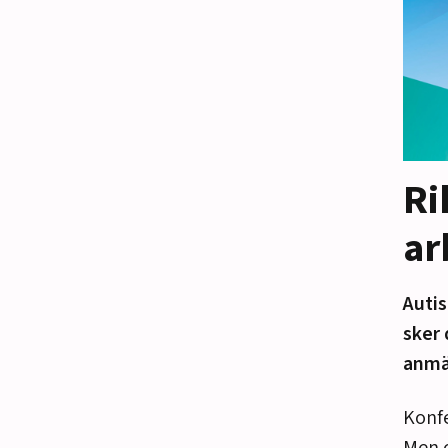
Ri
ar
Auti
sker 
anmä
Konfe