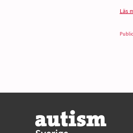
Läs 
Publi