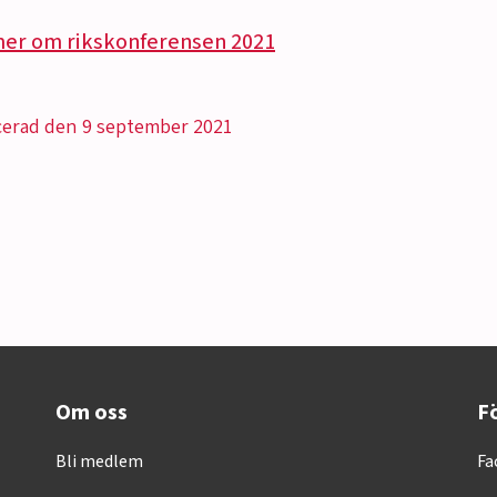
mer om rikskonferensen 2021
cerad den 9 september 2021
Om oss
Fö
Bli medlem
Fa