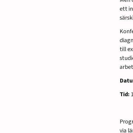
Men o
ett i
särsk
Konfe
diagn
till 
stud
arbet
Datu
Tid:
1
Prog
via l