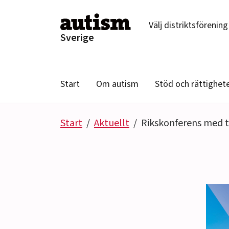
Hoppa till innehåll
Välj distriktsförening
Sverige
Start
Om autism
Stöd och rättighet
Start
Aktuellt
Rikskonferens med 