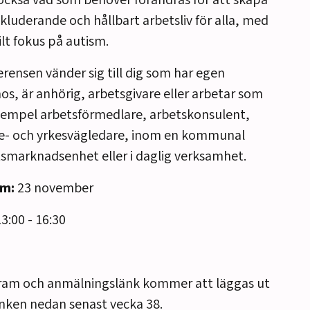
ckså vad som behöver förändras för att skapa
nkluderande och hållbart arbetsliv för alla, med
ilt fokus på autism.
rensen vänder sig till dig som har egen
os, är anhörig, arbetsgivare eller arbetar som
exempel arbetsförmedlare, arbetskonsulent,
ie- och yrkesvägledare, inom en kommunal
smarknadsenhet eller i daglig verksamhet.
m:
23 november
3:00 - 16:30
ram och anmälningslänk kommer att läggas ut
änken nedan senast vecka 38.