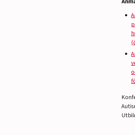
Anmä
A
p
h
(
A
v
o
f
Konf
Autis
Utbil