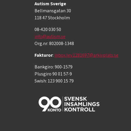
Autism Sverige
Bellmansgatan 30
118 47 Stockholm
08-420 030 50
info@autism.se
Org.nr: 802008-1348
Fakturor
:
inbox.lev.1281697@arkivplats.se
Bankgiro: 900-1579
Plusgiro 90 01 57-9
Swish: 123 900 15 79