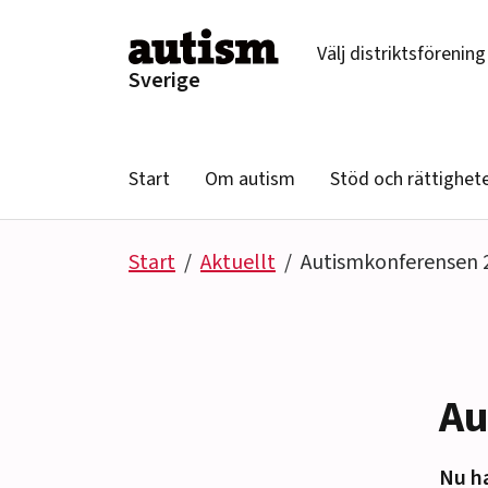
Hoppa till innehåll
Välj distriktsförening
Sverige
Start
Om autism
Stöd och rättighet
Start
Aktuellt
Autismkonferensen 
Au
Nu h