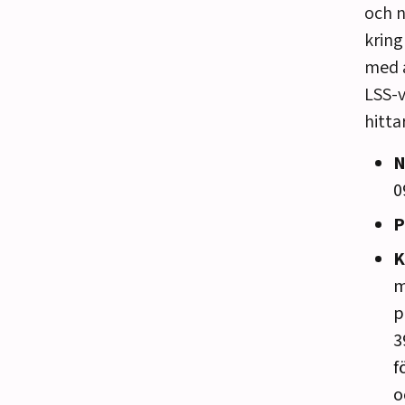
och n
kring
med a
LSS-v
hittar
N
0
P
K
m
p
3
f
o