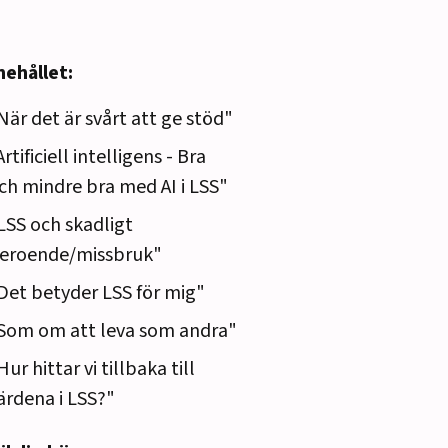
nehållet:
När det är svårt att ge stöd"
Artificiell intelligens - Bra
ch mindre bra med AI i LSS"
LSS och skadligt
eroende/missbruk"
Det betyder LSS för mig"
Som om att leva som andra"
Hur hittar vi tillbaka till
ärdena i LSS?"