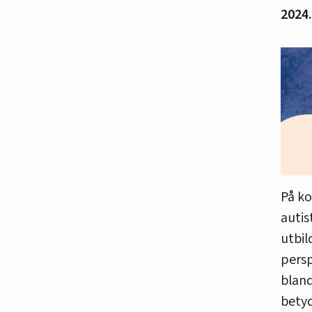
2024.
På ko
autis
utbil
persp
bland
betyd