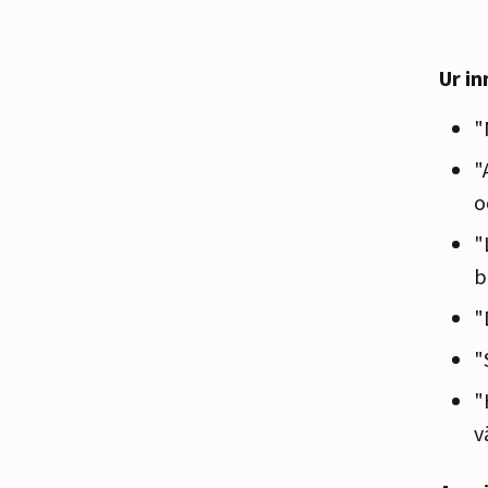
Ur in
"
"
o
"
b
"
"
"
v