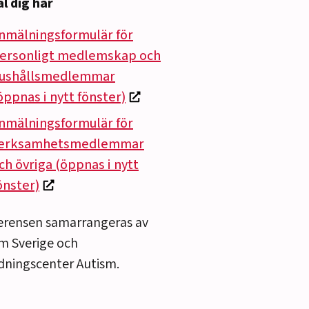
l dig här
nmälningsformulär för
ersonligt medlemskap och
ushållsmedlemmar
öppnas i nytt fönster)
nmälningsformulär för
erksamhetsmedlemmar
ch övriga (öppnas i nytt
önster)
erensen samarrangeras av
m Sverige och
dningscenter Autism.