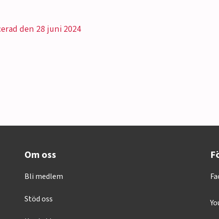
cerad den 28 juni 2024
Om oss
Fö
Bli medlem
Fa
Stöd oss
Yo