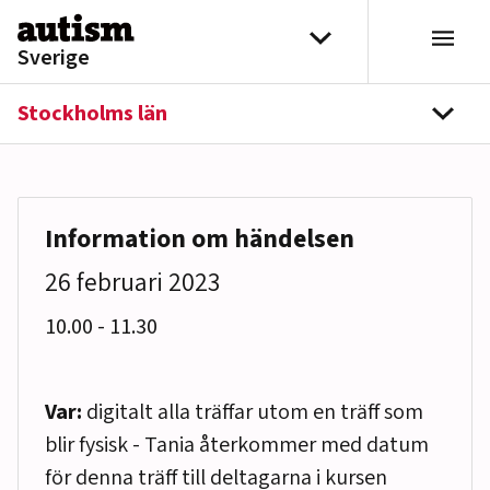
Hoppa till innehåll
Välj distrikt
Sverige
Stockholms län
navi
Information om händelsen
26 februari 2023
till
10.00
-
11.30
Var:
digitalt alla träffar utom en träff som
blir fysisk - Tania återkommer med datum
för denna träff till deltagarna i kursen