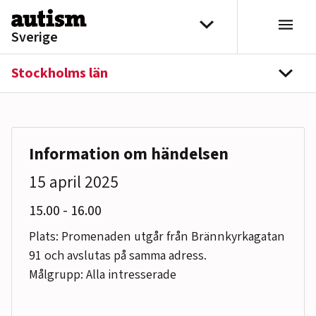
Hoppa till innehåll
Välj distrikt
Sverige
Stockholms län
navi
Information om händelsen
15 april 2025
till
15.00
-
16.00
Plats: Promenaden utgår från Brännkyrkagatan
91 och avslutas på samma adress.
Målgrupp: Alla intresserade