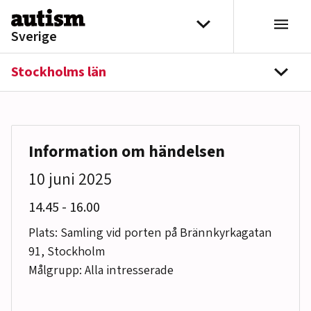
Hoppa till innehåll
Välj distrikt
Sverige
Stockholms län
navi
Information om händelsen
10 juni 2025
till
14.45
-
16.00
Plats: Samling vid porten på Brännkyrkagatan
91, Stockholm
Målgrupp: Alla intresserade