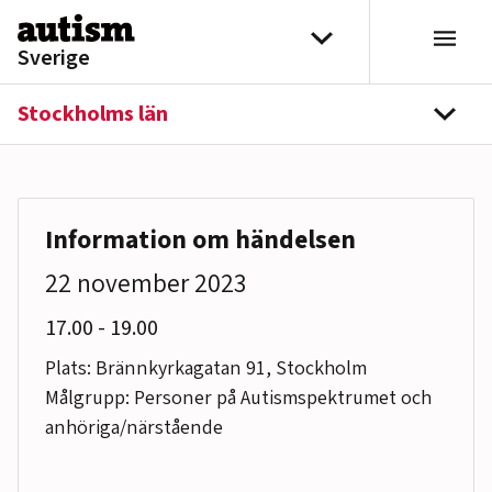
Hoppa till innehåll
Välj distrikt
Sverige
Stockholms län
navi
Information om händelsen
22 november 2023
till
17.00
-
19.00
Plats: Brännkyrkagatan 91, Stockholm
Målgrupp: Personer på Autismspektrumet och
anhöriga/närstående