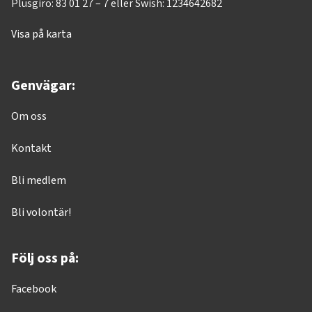
Plusgiro: 83 01 27 – 7 eller Swish: 1234642682
Visa på karta
Genvägar:
Om oss
Kontakt
Bli medlem
Bli volontär!
Följ oss på:
Facebook