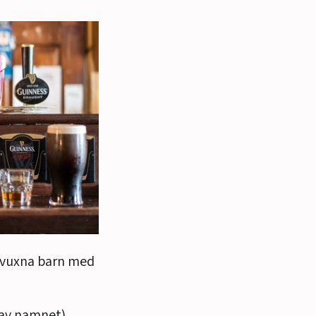
n/vuxna barn med
av namnet).