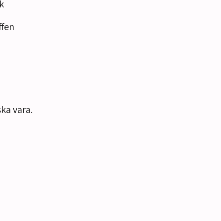
k
ffen
ska vara.