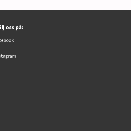
lj oss på:
cebook
stagram