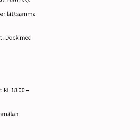
der lättsamma
et. Dock med
 kl. 18.00 –
anmälan