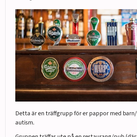
Detta är en träffgrupp för er pappor med bar
autism.
Gruppen träffas ute på en restaurang/pub (där