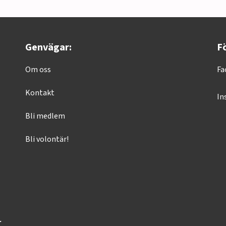
Genvägar:
Fö
Om oss
Fa
Kontakt
In
Bli medlem
Bli volontär!
r