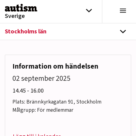
Hoppa till innehåll
Välj distrikt
Sverige
Stockholms län
navi
Information om händelsen
02 september 2025
till
14.45
-
16.00
Plats: Brännkyrkagatan 91, Stockholm
Målgrupp: För medlemmar