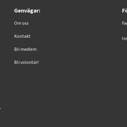
Genvägar:
Fö
Om oss
Fa
Kontakt
In
Bli medlem
Bli volontär!
r