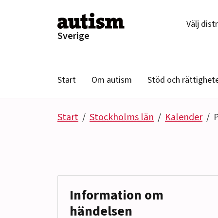
Hoppa till innehåll
Välj dist
Sverige
Start
Om autism
Stöd och rättighet
Start
Stockholms län
Kalender
P
Information om
händelsen