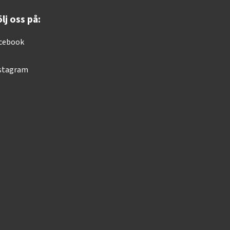
lj oss på:
cebook
stagram