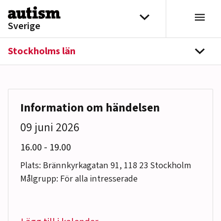
Hoppa till innehåll
Välj distrikt
Sverige
Stockholms län
navi
Information om händelsen
09 juni 2026
till
16.00
-
19.00
Plats: Brännkyrkagatan 91, 118 23 Stockholm
Målgrupp: För alla intresserade