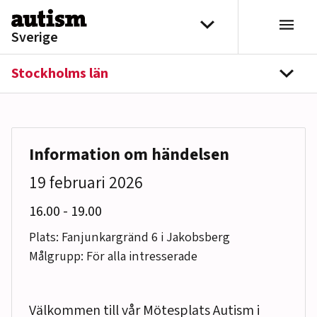
Hoppa till innehåll
Välj distrikt
Sverige
Stockholms län
navi
Information om händelsen
19 februari 2026
till
16.00
-
19.00
Plats: Fanjunkargränd 6 i Jakobsberg
Målgrupp: För alla intresserade
Välkommen till vår Mötesplats Autism i