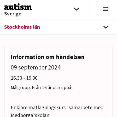
Hoppa till innehåll
Välj distrikt
Sverige
Stockholms län
navi
Information om händelsen
09 september 2024
till
16.30
-
19.30
Målgrupp: Från 16 år och uppåt
Enklare matlagningskurs i samarbete med
Medborgarskolan