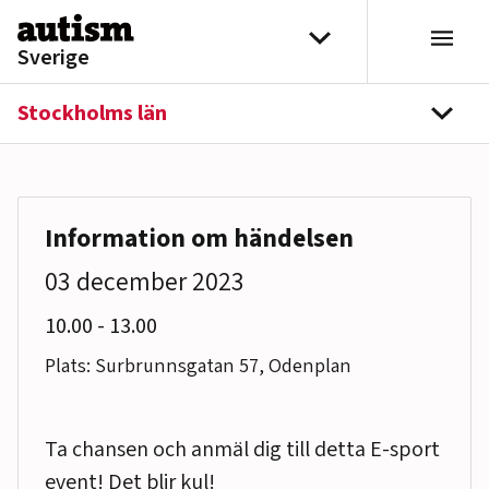
Hoppa till innehåll
Välj distrikt
Sverige
Stockholms län
navi
Information om händelsen
03 december 2023
till
10.00
-
13.00
Plats: Surbrunnsgatan 57, Odenplan
Ta chansen och anmäl dig till detta E-sport
event! Det blir kul!