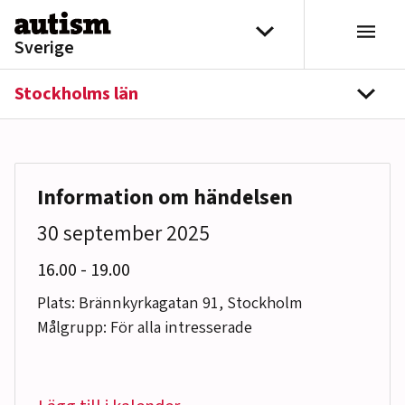
Hoppa till innehåll
Välj distrikt
Sverige
Stockholms län
navi
Information om händelsen
30 september 2025
till
16.00
-
19.00
Plats: Brännkyrkagatan 91, Stockholm
Målgrupp: För alla intresserade