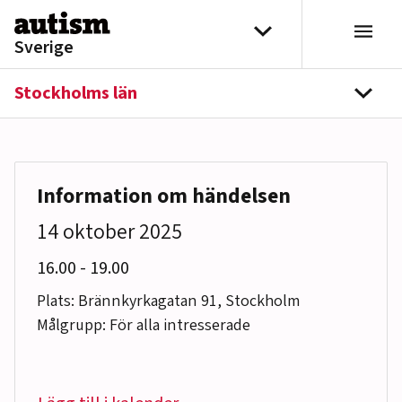
Hoppa till innehåll
Välj distrikt
Sverige
Stockholms län
navi
Information om händelsen
14 oktober 2025
till
16.00
-
19.00
Plats: Brännkyrkagatan 91, Stockholm
Målgrupp: För alla intresserade