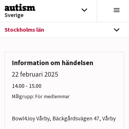
Hoppa till innehåll
Välj distrikt
Sverige
Stockholms län
navi
Information om händelsen
22 februari 2025
till
14.00
-
15.00
Målgrupp: För medlemmar
Bowl4Joy Vårby, Bäckgårdsvägen 47, Vårby