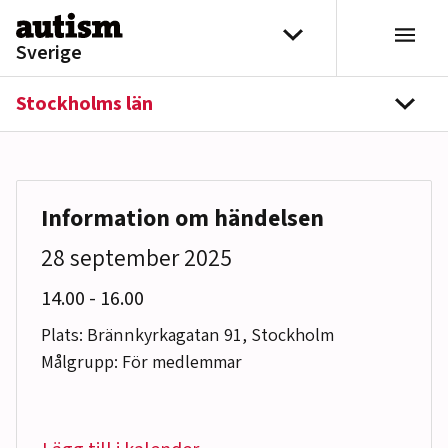
Hoppa till innehåll
Välj distrikt
Sverige
Stockholms län
navi
Information om händelsen
28 september 2025
till
14.00
-
16.00
Plats: Brännkyrkagatan 91, Stockholm
Målgrupp: För medlemmar