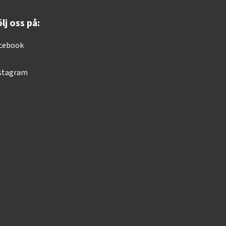
lj oss på:
cebook
stagram