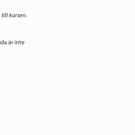
ill kursen.
da är inte