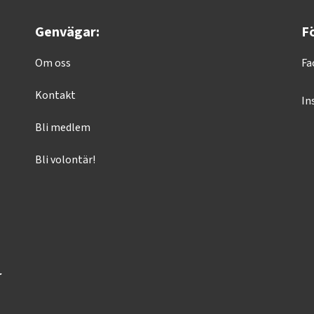
Genvägar:
Fö
Om oss
Fa
Kontakt
In
Bli medlem
Bli volontär!
r