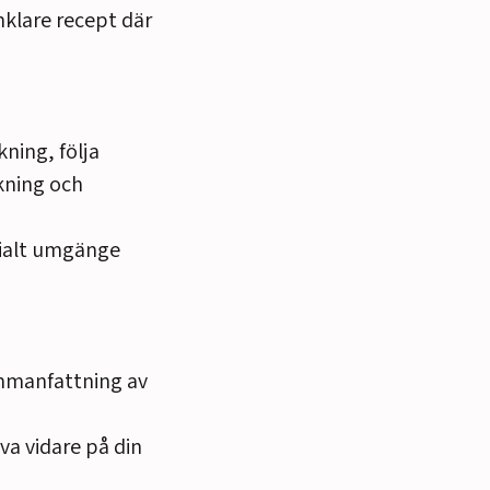
nklare recept där
ning, följa
kning och
ocialt umgänge
mmanfattning av
va vidare på din