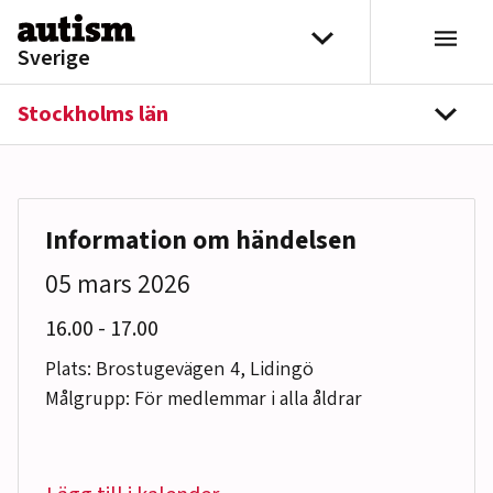
Hoppa till innehåll
Välj distrikt
Sverige
Stockholms län
navi
Information om händelsen
05 mars 2026
till
16.00
-
17.00
Plats: Brostugevägen 4, Lidingö
Målgrupp: För medlemmar i alla åldrar