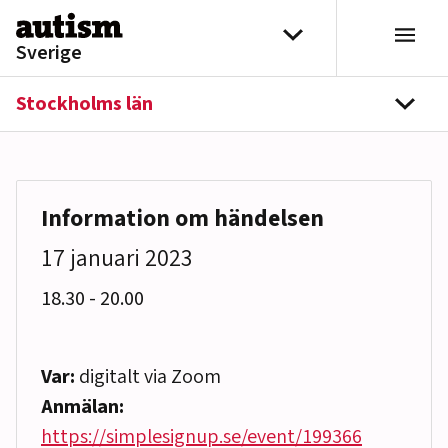
Hoppa till innehåll
Välj distrikt
Sverige
Stockholms län
navi
Information om händelsen
17 januari 2023
till
18.30
-
20.00
Var:
digitalt via Zoom
Anmälan:
https://simplesignup.se/event/199366