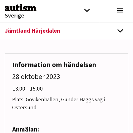
Hoppa till innehåll
Välj distrikt
Sverige
Jämtland Härjedalen
navi
Information om händelsen
28 oktober 2023
till
13.00
-
15.00
Plats: Gövikenhallen, Gunder Häggs väg i
Östersund
Anmälan: