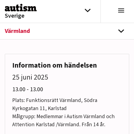
Hoppa till innehåll
Välj distrikt
Sverige
Värmland
navi
Information om händelsen
25 juni 2025
till
13.00
-
13.00
Plats: Funktionsrätt Värmland, Södra
Kyrkogatan 11, Karlstad
Målgrupp: Medlemmar i Autism Värmland och
Attention Karlstad /Värmland. Från 14 år.